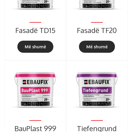
Fasadë TD15
Fasadë TF20
Më shumë
Më shumë
BauPlast 999
Tiefengrund