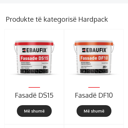
Produkte të kategorisë Hardpack
Fasadë DS15
Fasadë DF10
Më shumë
Më shumë