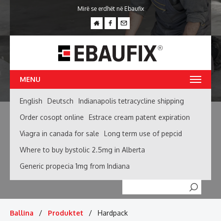
Mirë se erdhët në Ebaufix
MENU
English
Deutsch
Indianapolis tetracycline shipping
Order cosopt online
Estrace cream patent expiration
Viagra in canada for sale
Long term use of pepcid
Where to buy bystolic 2.5mg in Alberta
Generic propecia 1mg from Indiana
Searc
Ballina
Produktet
Hardpack